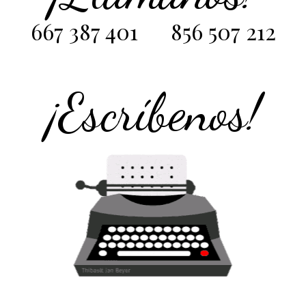
667 387 401
856 507 212
¡Escríbenos!