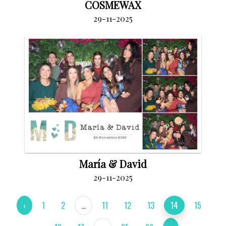
COSMEWAX
29-11-2025
María & David
29-11-2025
‹
1
2
...
11
12
13
14
15