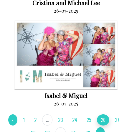
Cristina and Michael Lee
26-07-2025
Isabel & Miguel
26-07-2025
‹
1
2
...
23
24
25
26
27