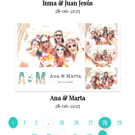
Inma & Juan Jesús
28-06-2025
Ana & Marta
28-06-2025
‹
1
2
...
25
26
27
28
29